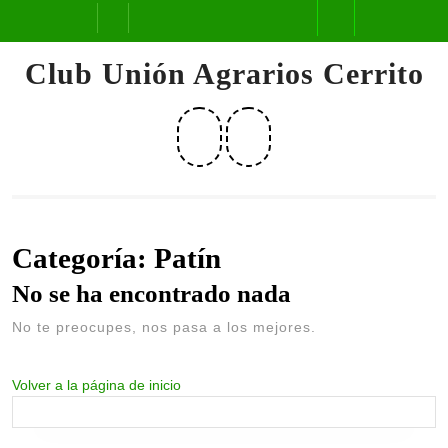
Saltar
Botón
al
contenido
de
Club Unión Agrarios Cerrito
apertura
Facebook
Instagram
Categoría:
Patín
No se ha encontrado nada
No te preocupes, nos pasa a los mejores.
Volver
Volver a la página de inicio
a
la
página