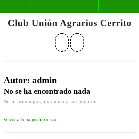
Saltar
Botón
al
contenido
de
Club Unión Agrarios Cerrito
apertura
Facebook
Instagram
Autor:
admin
No se ha encontrado nada
No te preocupes, nos pasa a los mejores.
Volver
Volver a la página de inicio
a
la
página